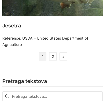
Jesetra
Reference: USDA – United States Department of
Agriculture
Paginacija
1
2
»
članaka
Pretraga tekstova
Pretraga
za: