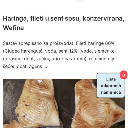
Haringa, fileti u senf sosu, konzervirana,
Wefina
Sastav (prepisano sa proizvoda): Fileti haringe 60%
(Clupea harengus), voda, senf 12% (voda, sjemenke
gorušice, ocat, začini, prirodna aroma), repičino ulje,
šećer, ocat, agens …
0
Lista
odabranih
namirnica