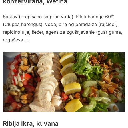
konzervirana, Wefina
Sastav (prepisano sa proizvoda): Fileti haringe 60%
(Clupea harengus), voda, pire od paradajza (rajčice),
repičino ulje, šećer, agens za zgušnjavanje (guar guma,
rogačeva …
Riblja ikra, kuvana