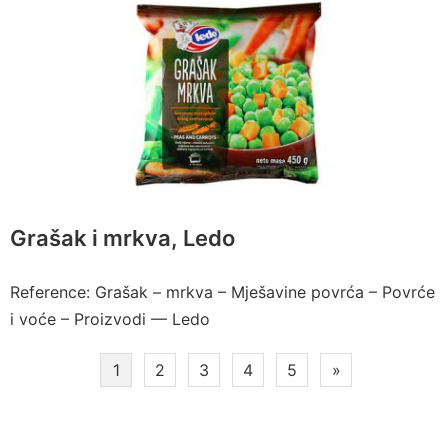
Grašak i mrkva, Ledo
Reference: Grašak – mrkva – Mješavine povrća – Povrće
i voće – Proizvodi — Ledo
Paginacija
1
2
3
4
5
»
članaka