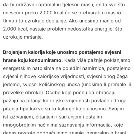
da bi održavali optimalnu tjelesnu masu, onda sve što
unesemo preko 2.000 kcal će se pretvarati u masno
tkivo i to uzrokuje debljanje. Ako unosimo manje od
2.000 kcal, nastaje problem nedostatka energije, što
uzrokuje mršanje.
Brojanjem kalorija koje unosimo postajemo svjesni
hrane koju konzumiramo.
Kada više pažnje poklanjamo
energetskim natpisima na poleđini namirnica, postajemo
svjesni njihove kalorijske vrijednosti, svjesni onog čega
jedemo, svjesni količinskog unosa (unosimo li premale ili
prevelike obroke). Osobe koje počnu da obraćaju
pažnju na pitanja kalorijske vrijednosti povlače i druga
pitanja tipa kakve su to kalorije koje unosimo. Svojim
istraživanjem, čitanjem i surfanjem i ostalim
mnogobrojnim načinima saznavanja informacija, koje
danas postoje obogaćujemo znanje, generalno o hrani i