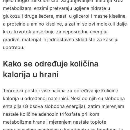
tijelo moglo funkcionisati. Sagorijevanjem kalorija kroz
metabolizam, enzimi pretvaraju ugljene hidrate u
glukozu i druge šećere, masti u glicerol i masne kiseline,
a proteine u amino kiseline, a zatim se ovi molekuli dalje
kroz krvotok apsorbuju za neposrednu energiju,
gradivni materijal ili jednostavno skladište za kasniju
upotrebu.
Kako se određuje količina
kalorija u hrani
Teoretski postoji više načina za određivanje količine
kalorija u određenoj namirnici. Neki od njih su slobodna
entalpija (Gibsova slobodna energija), zatim mjerenjem
nastale količine adenozin trifosfata prilikom
metabolizma hrane i mjerenjem nastale toplote
sagorijevanjem namirnice u kalorimetru sa bombom. Iz