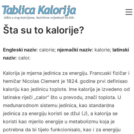
Skip
to
content
Tablica Kalorija
Šta su to kalorije?
Engleski naziv:
calorie;
njemački naziv:
kalorie;
latinski
naziv:
calor.
Kalorija je mjerna jedinica za energiju. Francuski fizičar i
hemičar Nicolas Clement je 1824. godine prvi definisao
kaloriju kao jedinicu toplote. Ime kalorija je izvedeno od
latinske riječi „calor“ što u prevodu, znači toplota. U
međunarodnom sistemu jedinica, kao standardna
jedinica za energiju koristi se džul (J), a kalorija se
koristi kao mjerilo energije u metabolizmu koja je
potrebna da bi tijelo funkcionisalo, kao i za energiju