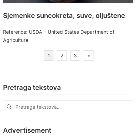
Sjemenke suncokreta, suve, oljuštene
Reference: USDA – United States Department of
Agriculture
Paginacija
1
2
3
»
članaka
Pretraga tekstova
Pretraga
za:
Advertisement