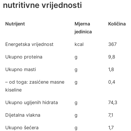
nutritivne vrijednosti
Nutrijent
Mjerna
Količina
jedinica
Energetska vrijednost
kcal
367
Ukupno proteina
g
9,8
Ukupno masti
g
1,8
– od toga: zasićene masne
g
0,4
kiseline
Ukupno ugljenih hidrata
g
74,3
Dijetalna vlakna
g
7,1
Ukupno šećera
g
1,7