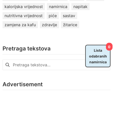
kalorijska vrijednost
namirnica
napitak
nutritivna vrijednost
piće
sastav
zamjena za kafu
zdravlje
žitarice
0
Pretraga tekstova
Lista
odabranih
namirnica
Pretraga
za:
Advertisement